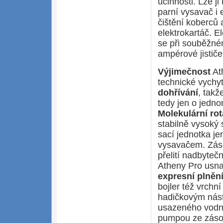
účinnosti. Lze ji
parní vysavač i
čištění koberců 
elektrokartáč. El
se při souběžné
ampérové jistič
Výjimečnost
Ath
technické vychy
dohřívání
, takž
tedy jen o jedn
Molekulární rot
stabilně vysoký 
sací jednotka j
vysavačem. Zás
přelití nadbyte
Atheny Pro usna
expresní plněn
bojler též vrchní
hadičkovým nást
usazeného vodní
pumpou ze záso