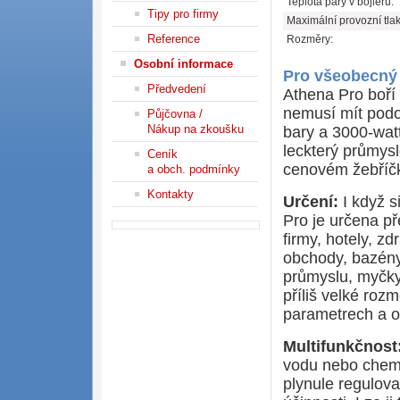
Teplota páry v bojleru:
Tipy pro firmy
Maximální provozní tlak
Reference
Rozměry:
Osobní informace
Pro všeobecný ú
Předvedení
Athena Pro boří 
nemusí mít podo
Půjčovna /
Nákup na zkoušku
bary a 3000-wat
leckterý průmys
Ceník
cenovém žebříč
a obch. podmínky
Kontakty
Určení:
I když s
Pro je určena př
firmy, hotely, z
obchody, bazény
průmyslu, myčky
příliš velké roz
parametrech a o
Multifunkčnost
vodu nebo chemic
plynule regulova