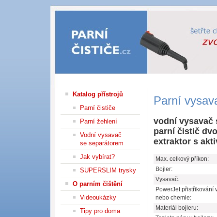
Parní čističe
Katalog přístrojů
Parní vysav
Parní čističe
vodní vysavač 
Parní žehlení
parní čistič d
Vodní vysavač
extraktor s akt
se separátorem
Jak vybírat?
Max. celkový příkon:
Bojler:
SUPERSLIM trysky
Vysavač:
O parním čištění
PowerJet přistřikování 
Videoukázky
nebo chemie:
Materiál bojleru:
Tipy pro doma