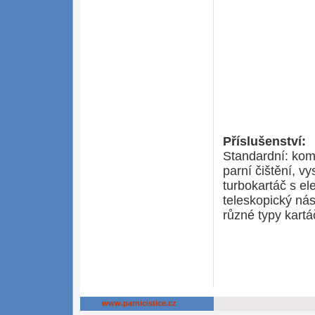
Příslušenství:
Standardní: kom
parní čištění, v
turbokartáč s e
teleskopický ná
různé typy kartá
www.parnicistice.cz